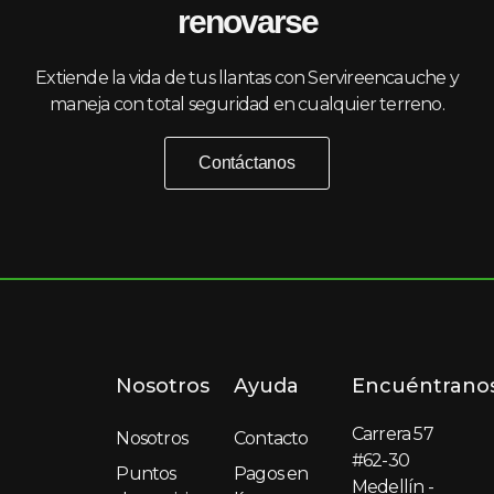
renovarse
Extiende la vida de tus llantas con Servireencauche y
maneja con total seguridad en cualquier terreno.
Contáctanos
Nosotros
Ayuda
Encuéntrano
Carrera 57
Nosotros
Contacto
#62-30
Puntos
Pagos en
Medellín -