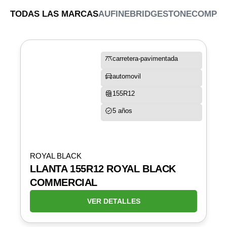
TODAS LAS MARCAS
AUFINE
BRIDGESTONE
COMPA
carretera-pavimentada
automovil
155R12
5 años
ROYAL BLACK
LLANTA 155R12 ROYAL BLACK
COMMERCIAL
VER DETALLES