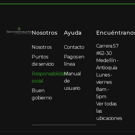
Nosotros
Ayuda
Encuéntrano
Carrera 57
Nosotros
Contacto
#62-30
Puntos
Pagos en
Medellín -
de servicio
línea
Antioquia
Responsabilidad
Manual
Lunes -
social
de
viernes
usuario
8am -
Buen
5pm
gobierno
Ver todas
las
ubicaciones