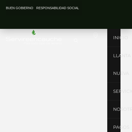
Ir
BUEN GOBIERNO
RESPONSABILIDAD SOCIAL
al
contenido
INICIO
LLANTA
NUEVA
SERVIC
NOSOT
PAGOS