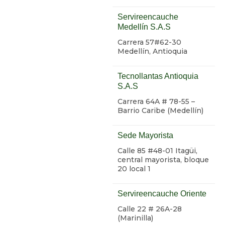
Servireencauche
Medellín S.A.S
Carrera 57#62-30
Medellín, Antioquia
Tecnollantas Antioquia
S.A.S
Carrera 64A # 78-55 –
Barrio Caribe (Medellín)
Sede Mayorista
Calle 85 #48-01 Itagüi,
central mayorista, bloque
20 local 1
Servireencauche Oriente
Calle 22 # 26A-28
(Marinilla)