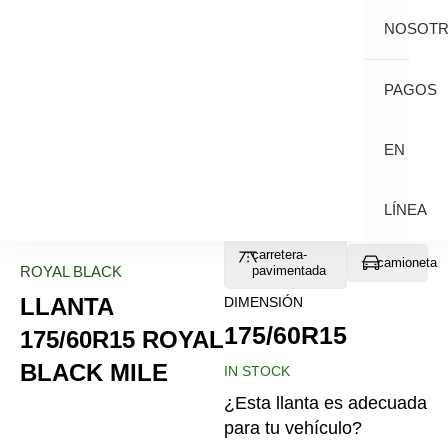
NOSOT
PAGOS
EN
LÍNEA
carretera-
camioneta
ROYAL BLACK
pavimentada
LLANTA
DIMENSIÓN
175/60R15
175/60R15 ROYAL
BLACK MILE
IN STOCK
¿Esta llanta es adecuada
para tu vehículo?