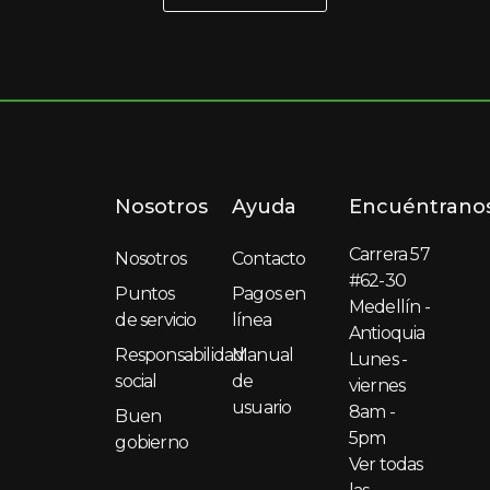
Nosotros
Ayuda
Encuéntrano
Carrera 57
Nosotros
Contacto
#62-30
Puntos
Pagos en
Medellín -
de servicio
línea
Antioquia
Responsabilidad
Manual
Lunes -
social
de
viernes
usuario
8am -
Buen
5pm
gobierno
Ver todas