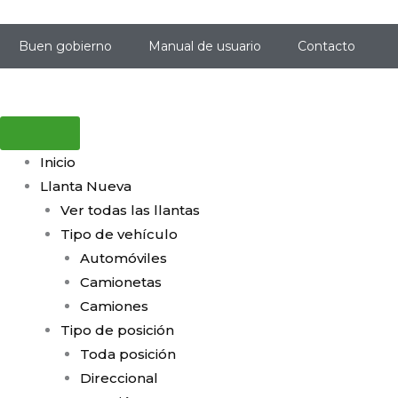
Ir
al
Buen gobierno
Manual de usuario
Contacto
contenido
Inicio
Llanta Nueva
Ver todas las llantas
Tipo de vehículo
Automóviles
Camionetas
Camiones
Tipo de posición
Toda posición
Direccional