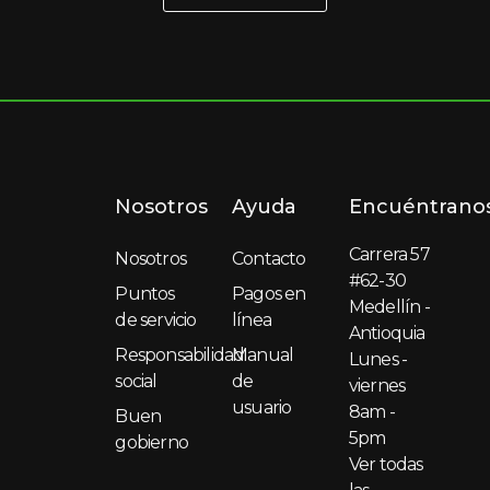
Nosotros
Ayuda
Encuéntrano
Carrera 57
Nosotros
Contacto
#62-30
Puntos
Pagos en
Medellín -
de servicio
línea
Antioquia
Responsabilidad
Manual
Lunes -
social
de
viernes
usuario
8am -
Buen
5pm
gobierno
Ver todas