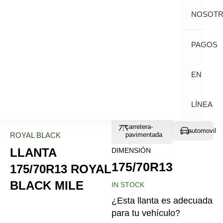
NOSOT
PAGOS
EN
LÍNEA
carretera-
automovil
ROYAL BLACK
pavimentada
LLANTA
DIMENSIÓN
175/70R13
175/70R13 ROYAL
BLACK MILE
IN STOCK
¿Esta llanta es adecuada
para tu vehículo?