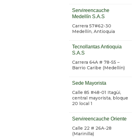
Servireencauche
Medellín S.A.S
Carrera 57#62-30
Medellín, Antioquia
Tecnollantas Antioquia
S.A.S
Carrera 64A # 78-55 –
Barrio Caribe (Medellín)
Sede Mayorista
Calle 85 #48-01 Itagüi,
central mayorista, bloque
20 local 1
Servireencauche Oriente
Calle 22 # 26A-28
(Marinilla)