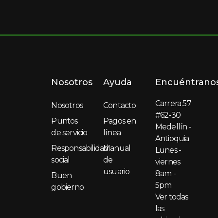
Nosotros
Ayuda
Encuéntrano
Carrera 57
Nosotros
Contacto
#62-30
Puntos
Pagos en
Medellín -
de servicio
línea
Antioquia
Responsabilidad
Manual
Lunes -
social
de
viernes
usuario
8am -
Buen
5pm
gobierno
Ver todas
las