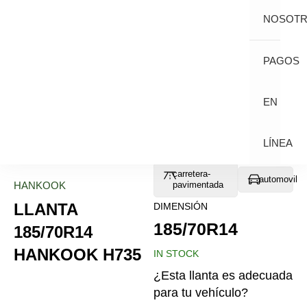
NOSOT
PAGOS
EN
LÍNEA
carretera-
automovil
HANKOOK
pavimentada
LLANTA
DIMENSIÓN
185/70R14
185/70R14
HANKOOK H735
IN STOCK
¿Esta llanta es adecuada
para tu vehículo?