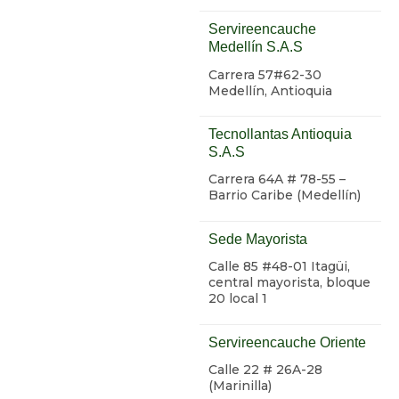
Servireencauche
Medellín S.A.S
Carrera 57#62-30
Medellín, Antioquia
Tecnollantas Antioquia
S.A.S
Carrera 64A # 78-55 –
Barrio Caribe (Medellín)
Sede Mayorista
Calle 85 #48-01 Itagüi,
central mayorista, bloque
20 local 1
Servireencauche Oriente
Calle 22 # 26A-28
(Marinilla)