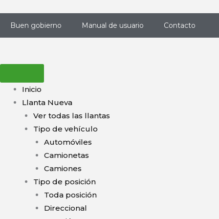
Ir
al
Buen gobierno
Manual de usuario
Contacto
contenido
Inicio
Llanta Nueva
Ver todas las llantas
Tipo de vehículo
Automóviles
Camionetas
Camiones
Tipo de posición
Toda posición
Direccional