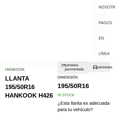
NOSOT
PAGOS
EN
LÍNEA
carretera-
camioneta
HANKOOK
pavimentada
LLANTA
DIMENSIÓN
195/50R16
195/50R16
HANKOOK H426
IN STOCK
¿Esta llanta es adecuada
para tu vehículo?