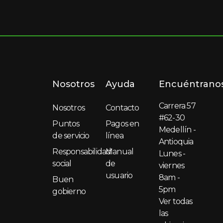
Nosotros
Ayuda
Encuéntrano
Carrera 57
Nosotros
Contacto
#62-30
Puntos
Pagos en
Medellín -
de servicio
línea
Antioquia
Responsabilidad
Manual
Lunes -
social
de
viernes
usuario
8am -
Buen
5pm
gobierno
Ver todas
las