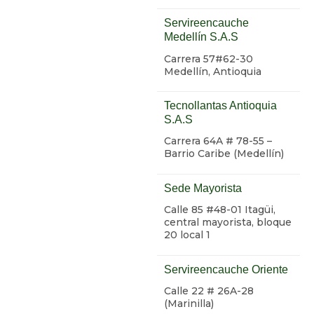
Servireencauche
Medellín S.A.S
Carrera 57#62-30
Medellín, Antioquia
Tecnollantas Antioquia
S.A.S
Carrera 64A # 78-55 –
Barrio Caribe (Medellín)
Sede Mayorista
Calle 85 #48-01 Itagüi,
central mayorista, bloque
20 local 1
Servireencauche Oriente
Calle 22 # 26A-28
(Marinilla)