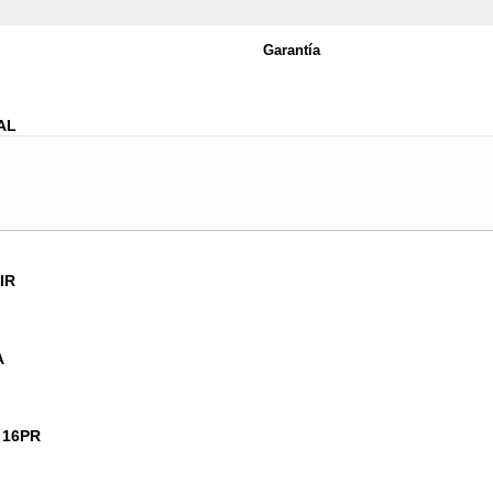
Garantía
AL
IR
A
 16PR