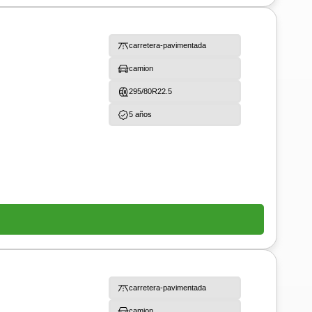
carretera-pavimentada
camion
295/80R22.5
5 años
carretera-pavimentada
camion