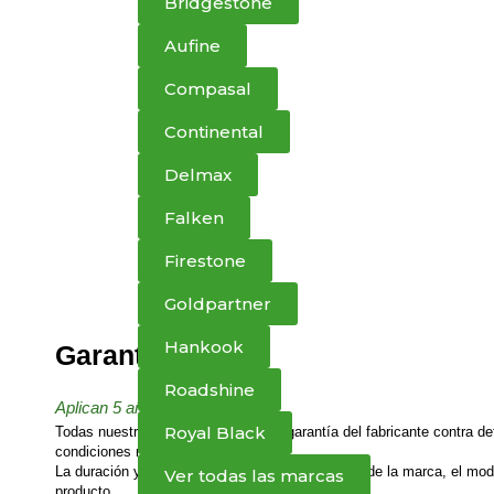
Bridgestone
Aufine
Compasal
Continental
Delmax
Falken
Firestone
Goldpartner
Hankook
Garantías
Roadshine
Aplican 5 años
Royal Black
Todas nuestras llantas cuentan con garantía del fabricante contra def
condiciones normales de uso.
La duración y cobertura de la garantía dependen de la marca, el mode
Ver todas las marcas
producto.