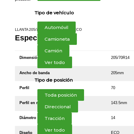
Tipo de vehículo
Automóvil
LLANTA 205/70R14 ROYAL BLACK ECO
Especificaciones
Camioneta
Camión
Dimensión
205/70R14
Ver todo
Ancho de banda
205mm
Tipo de posición
Perfil
70
Toda posición
Perfil en milímetros
143.5mm
Direccional
Tracción
Diámetro del rin
14
Ver todo
Diseño
ECO