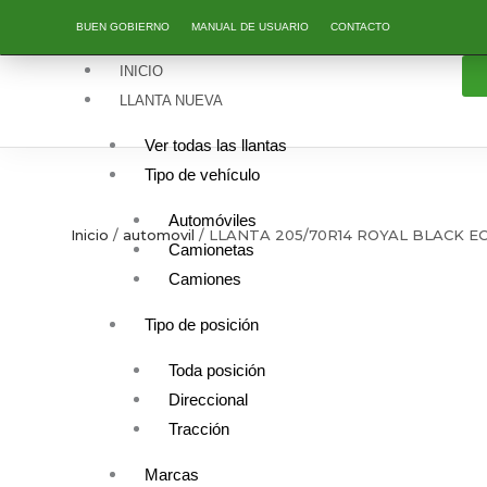
Ir
BUEN GOBIERNO
MANUAL DE USUARIO
CONTACTO
al
contenido
INICIO
LLANTA NUEVA
Ver todas las llantas
Tipo de vehículo
Automóviles
Inicio
/
automovil
/ LLANTA 205/70R14 ROYAL BLACK E
Camionetas
Camiones
Tipo de posición
Toda posición
Direccional
Tracción
Marcas