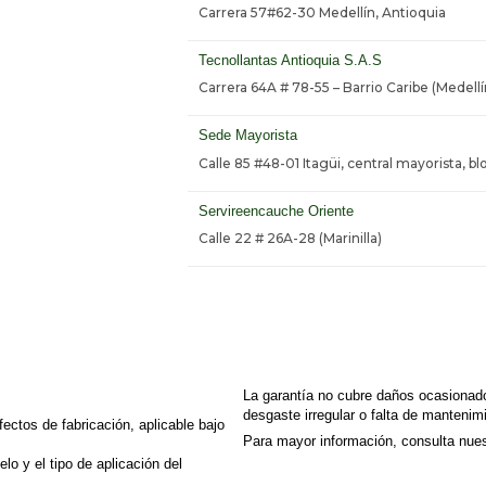
Carrera 57#62-30 Medellín, Antioquia
Tecnollantas Antioquia S.A.S
Carrera 64A # 78-55 – Barrio Caribe (Medellí
Sede Mayorista
Calle 85 #48-01 Itagüi, central mayorista, bl
Servireencauche Oriente
Calle 22 # 26A-28 (Marinilla)
La garantía no cubre daños ocasionado
desgaste irregular o falta de mantenim
ectos de fabricación, aplicable bajo
Para mayor información, consulta nues
lo y el tipo de aplicación del