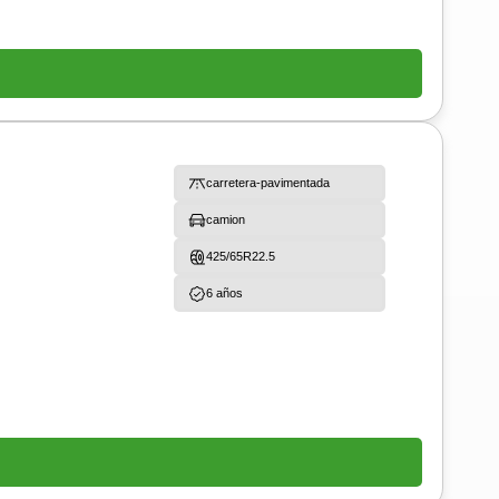
carretera-pavimentada
camion
425/65R22.5
6 años