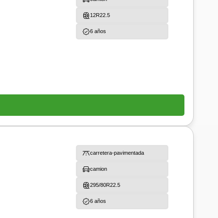
12R22.5
6 años
carretera-pavimentada
camion
295/80R22.5
6 años