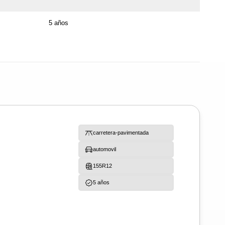
5 años
carretera-pavimentada
automovil
155R12
5 años