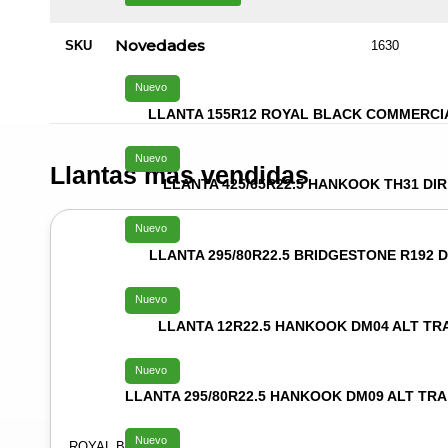
Novedades
SKU
1630
Nuevo
LLANTA 155R12 ROYAL BLACK COMMERCI
Nuevo
Llantas más vendidas
LLANTA 425/65R22.5 HANKOOK TH31 DIR
Nuevo
LLANTA 295/80R22.5 BRIDGESTONE R192 D
Nuevo
LLANTA 12R22.5 HANKOOK DM04 ALT TR
Nuevo
LLANTA 295/80R22.5 HANKOOK DM09 ALT TRA
Nuevo
ROYAL BLACK