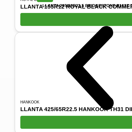
LLANTA 295/80R22.5 BRIDGESTONE R163Z 
LLANTA 155R12 ROYAL BLACK COMME
HANKOOK
LLANTA 425/65R22.5 HANKOOK TH31 DI