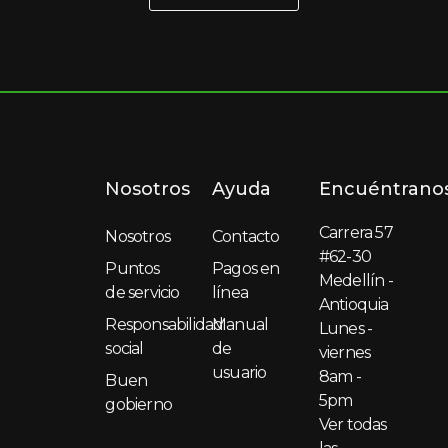
Nosotros
Ayuda
Encuéntrano
Carrera 57
Nosotros
Contacto
#62-30
Puntos
Pagos en
Medellín -
de servicio
línea
Antioquia
Responsabilidad
Manual
Lunes -
social
de
viernes
usuario
8am -
Buen
5pm
gobierno
Ver todas