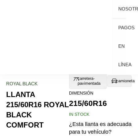
NOSOT
PAGOS
EN
LÍNEA
carretera-
camioneta
ROYAL BLACK
pavimentada
LLANTA
DIMENSIÓN
215/60R16
215/60R16 ROYAL
BLACK
IN STOCK
COMFORT
¿Esta llanta es adecuada
para tu vehículo?