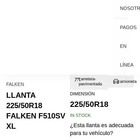
NOSOT
PAGOS
EN
LÍNEA
carretera-
camioneta
FALKEN
pavimentada
LLANTA
DIMENSIÓN
225/50R18
225/50R18
FALKEN F510SV
IN STOCK
XL
¿Esta llanta es adecuada
para tu vehículo?