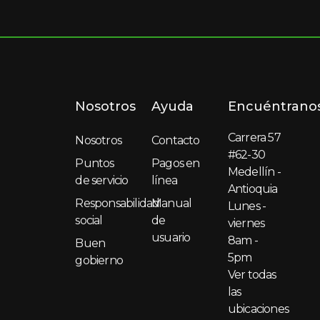
Nosotros
Ayuda
Encuéntrano
Carrera 57
Nosotros
Contacto
#62-30
Puntos
Pagos en
Medellín -
de servicio
línea
Antioquia
Responsabilidad
Manual
Lunes -
social
de
viernes
usuario
8am -
Buen
5pm
gobierno
Ver todas
las
ubicaciones