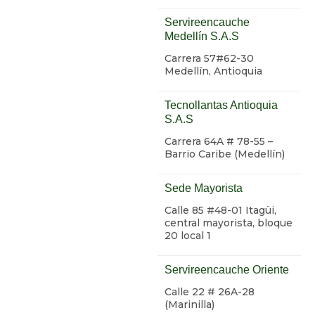
Servireencauche
Medellín S.A.S
Carrera 57#62-30
Medellín, Antioquia
Tecnollantas Antioquia
S.A.S
Carrera 64A # 78-55 –
Barrio Caribe (Medellín)
Sede Mayorista
Calle 85 #48-01 Itagüi,
central mayorista, bloque
20 local 1
Servireencauche Oriente
Calle 22 # 26A-28
(Marinilla)