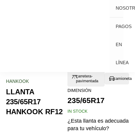
NOSOT
PAGOS
EN
LÍNEA
carretera-
camioneta
HANKOOK
pavimentada
LLANTA
DIMENSIÓN
235/65R17
235/65R17
HANKOOK RF12
IN STOCK
¿Esta llanta es adecuada
para tu vehículo?