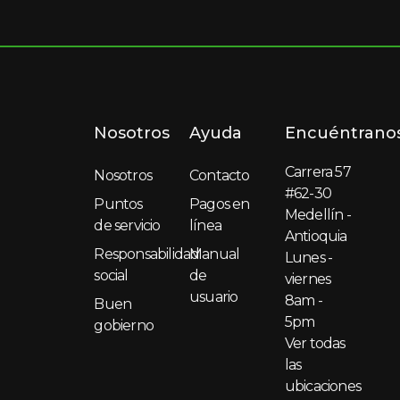
Nosotros
Ayuda
Encuéntrano
Carrera 57
Nosotros
Contacto
#62-30
Puntos
Pagos en
Medellín -
de servicio
línea
Antioquia
Responsabilidad
Manual
Lunes -
social
de
viernes
usuario
8am -
Buen
5pm
gobierno
Ver todas
las
ubicaciones