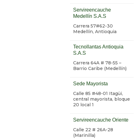
Servireencauche
Medellín S.A.S
Carrera 57#62-30
Medellín, Antioquia
Tecnollantas Antioquia
S.A.S
Carrera 64A # 78-55 –
Barrio Caribe (Medellín)
Sede Mayorista
Calle 85 #48-01 Itagüi,
central mayorista, bloque
20 local 1
Servireencauche Oriente
Calle 22 # 26A-28
(Marinilla)