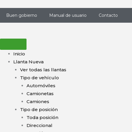
Ir
al
Buen gobierno
Manual de usuario
Contacto
contenido
Inicio
Llanta Nueva
Ver todas las llantas
Tipo de vehículo
Automóviles
Camionetas
Camiones
Tipo de posición
Toda posición
Direccional