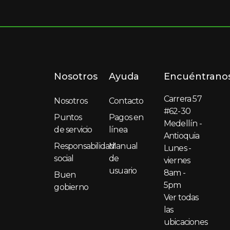
Nosotros
Ayuda
Encuéntrano
Carrera 57
Nosotros
Contacto
#62-30
Puntos
Pagos en
Medellín -
de servicio
línea
Antioquia
Responsabilidad
Manual
Lunes -
social
de
viernes
usuario
8am -
Buen
5pm
gobierno
Ver todas
las
ubicaciones