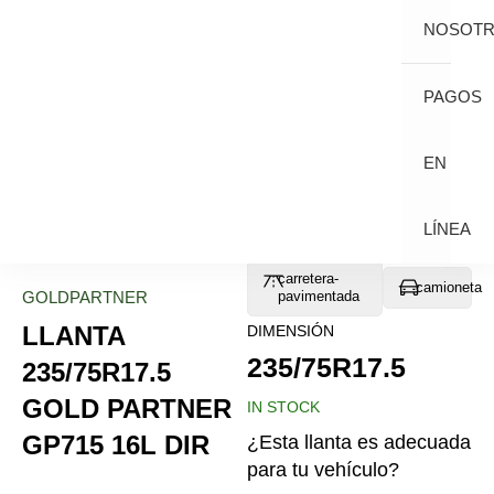
NOSOT
PAGOS
EN
LÍNEA
carretera-
camioneta
GOLDPARTNER
pavimentada
LLANTA
DIMENSIÓN
235/75R17.5
235/75R17.5
GOLD PARTNER
IN STOCK
GP715 16L DIR
¿Esta llanta es adecuada
para tu vehículo?