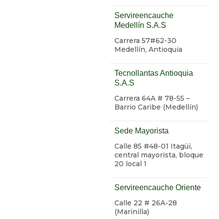
Servireencauche
Medellín S.A.S
Carrera 57#62-30
Medellín, Antioquia
Tecnollantas Antioquia
S.A.S
Carrera 64A # 78-55 –
Barrio Caribe (Medellín)
Sede Mayorista
Calle 85 #48-01 Itagüi,
central mayorista, bloque
20 local 1
Servireencauche Oriente
Calle 22 # 26A-28
(Marinilla)