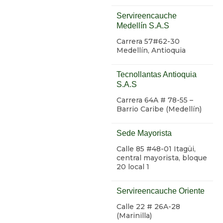
Servireencauche
Medellín S.A.S
Carrera 57#62-30
Medellín, Antioquia
Tecnollantas Antioquia
S.A.S
Carrera 64A # 78-55 –
Barrio Caribe (Medellín)
Sede Mayorista
Calle 85 #48-01 Itagüi,
central mayorista, bloque
20 local 1
Servireencauche Oriente
Calle 22 # 26A-28
(Marinilla)