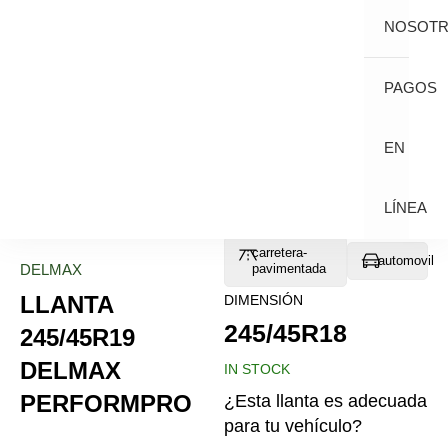
NOSOT
PAGOS
EN
LÍNEA
carretera-
automovil
DELMAX
pavimentada
LLANTA
DIMENSIÓN
245/45R18
245/45R19
DELMAX
IN STOCK
PERFORMPRO
¿Esta llanta es adecuada
para tu vehículo?