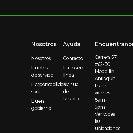
Nosotros
Ayuda
Encuéntrano
Carrera 57
Nosotros
Contacto
#62-30
Puntos
Pagos en
Medellín -
de servicio
línea
Antioquia
Responsabilidad
Manual
Lunes -
social
de
viernes
usuario
8am -
Buen
5pm
gobierno
Ver todas
las
ubicaciones