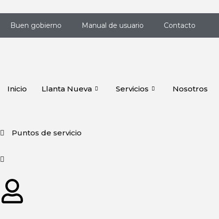
Ir
al
Buen gobierno
Manual de usuario
Contacto
contenido
Inicio
Llanta Nueva
Servicios
Nosotros
Puntos de servicio