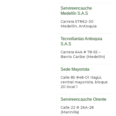
Servireencauche
Medellín S.A.S
Carrera 57#62-30
Medellín, Antioquia
Tecnollantas Antioquia
S.A.S
Carrera 64A # 78-55 –
Barrio Caribe (Medellín)
Sede Mayorista
Calle 85 #48-01 Itagüi,
central mayorista, bloque
20 local 1
Servireencauche Oriente
Calle 22 # 26A-28
(Marinilla)