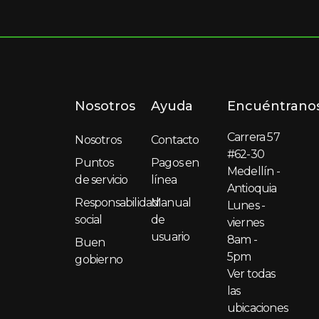
Nosotros
Ayuda
Encuéntrano
Carrera 57
Nosotros
Contacto
#62-30
Puntos
Pagos en
Medellín -
de servicio
línea
Antioquia
Responsabilidad
Manual
Lunes -
social
de
viernes
usuario
8am -
Buen
5pm
gobierno
Ver todas
las
ubicaciones