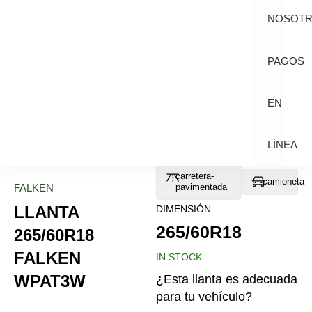
NOSOT
PAGOS
EN
LÍNEA
carretera-
camioneta
FALKEN
pavimentada
LLANTA
DIMENSIÓN
265/60R18
265/60R18
FALKEN
IN STOCK
WPAT3W
¿Esta llanta es adecuada
para tu vehículo?