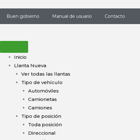
Ir
al
Buen gobierno
Manual de usuario
Contacto
contenido
Inicio
Llanta Nueva
Ver todas las llantas
Tipo de vehículo
Automóviles
Camionetas
Camiones
Tipo de posición
Toda posición
Direccional