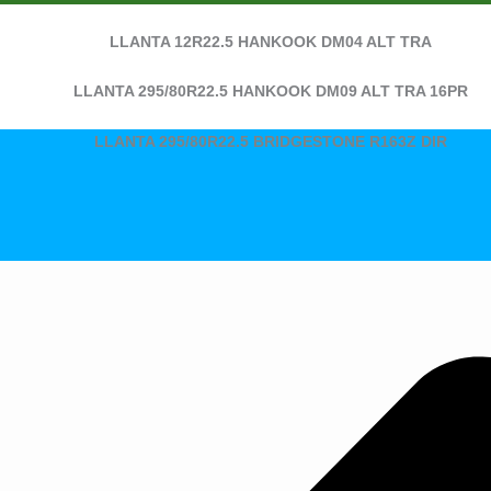
LLANTA 12R22.5 HANKOOK DM04 ALT TRA
LLANTA 295/80R22.5 HANKOOK DM09 ALT TRA 16PR
LLANTA 295/80R22.5 BRIDGESTONE R163Z DIR