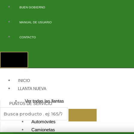
Ir
BUEN GOBIERNO
al
contenido
MANUAL DE USUARIO
CONTACTO
INICIO
LLANTA NUEVA
Ver todas las llantas
PUNTOS DE SERVICIO
Tipo de vehículo
Automóviles
Camionetas