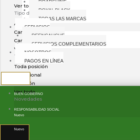
ROADSHINE
Ver todas las marcas
ROYAL BLACK
Tipo de vehículo
TODAS LAS MARCAS
Automóvil
SERVICIOS
Camioneta
REENCAUCHE
Camión
SERVICIOS COMPLEMENTARIOS
Ver todo
NOSOTROS
Tipo de posición
PAGOS EN LÍNEA
Toda posición
Direccional
Tracción
Ver todo
BUEN GOBIERNO
Novedades
RESPONSABILIDAD SOCIAL
Nuevo
Nuevo