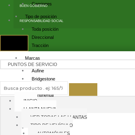
Camiones
BUEN GOBIERNO
Tipo de posición
RESPONSABILIDAD SOCIAL
Toda posición
Direccional
Tracción
Marcas
PUNTOS DE SERVICIO
Aufine
Bridgestone
Compasal
Continental
INICIO
Delmax
LLANTA NUEVA
Falken
VER TODAS LAS LLANTAS
Firestone
TIPO DE VEHÍCULO
Goldpartner
AUTOMÓVILES