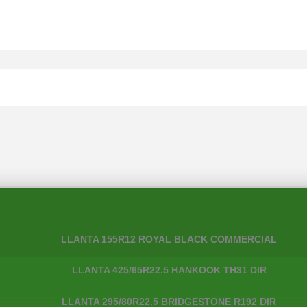
LLANTA 155R12 ROYAL BLACK COMMERCIAL
LLANTA 425/65R22.5 HANKOOK TH31 DIR
LLANTA 295/80R22.5 BRIDGESTONE R192 DIR