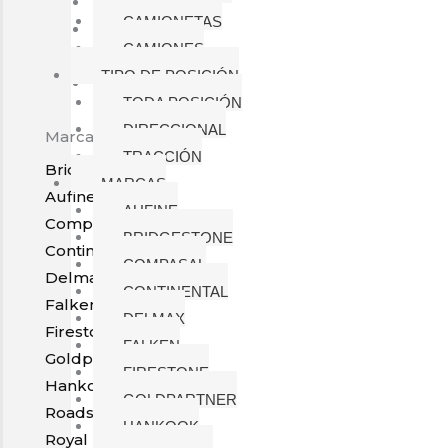
Hankook
CAMIONETAS
Roadshine
CAMIONES
Royal Black
TIPO DE POSICIÓN
Todas las marcas
TODA POSICIÓN
DIRECCIONAL
Marcas de llantas
TRACCIÓN
Bridgestone
MARCAS
Aufine
AUFINE
Compasal
BRIDGESTONE
Continental
COMPASAL
Delmax
CONTINENTAL
Falken
DELMAX
Firestone
FALKEN
Goldpartner
FIRESTONE
Hankook
GOLDPARTNER
Roadshine
HANKOOK
Royal Black