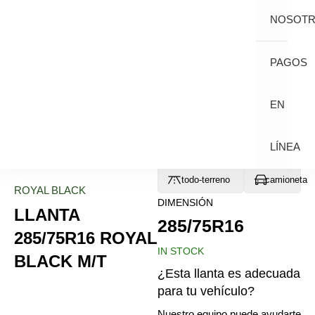
NOSOT
PAGOS
EN
LÍNEA
todo-terreno
camioneta
ROYAL BLACK
DIMENSIÓN
LLANTA
285/75R16
285/75R16 ROYAL
IN STOCK
BLACK M/T
¿Esta llanta es adecuada
para tu vehículo?
Nuestro equipo puede ayudarte