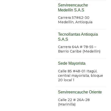
Servireencauche
Medellín S.A.S
Carrera 57#62-30
Medellín, Antioquia
Tecnollantas Antioquia
S.A.S
Carrera 64A # 78-55 –
Barrio Caribe (Medellín)
Sede Mayorista
Calle 85 #48-01 Itagüi,
central mayorista, bloque
20 local 1
Servireencauche Oriente
Calle 22 # 26A-28
(Marinilla)