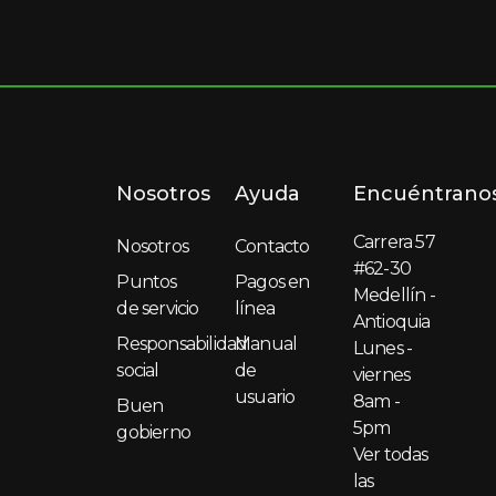
Nosotros
Ayuda
Encuéntrano
Carrera 57
Nosotros
Contacto
#62-30
Puntos
Pagos en
Medellín -
de servicio
línea
Antioquia
Responsabilidad
Manual
Lunes -
social
de
viernes
usuario
8am -
Buen
5pm
gobierno
Ver todas
las