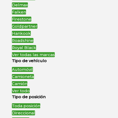
Delmax
Falken
Firestone
Goldpartner
Hankook
Roadshine
Royal Black
Ver todas las marcas
Tipo de vehículo
Automóvil
Camioneta
Camión
Ver todo
Tipo de posición
Toda posición
Direccional