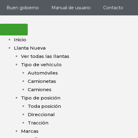
Ir
Buen gobierno
Manual de usuario
Contacto
al
contenido
Inicio
Llanta Nueva
Ver todas las llantas
Tipo de vehículo
Automóviles
Camionetas
Camiones
Tipo de posición
Toda posición
Direccional
Tracción
Marcas